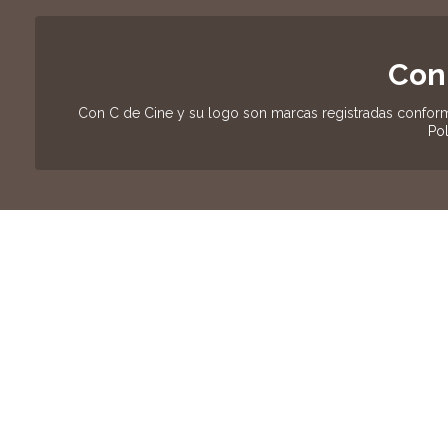
Con
Con C de Cine y su logo son marcas registradas conform
Pol