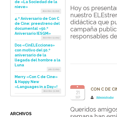
de «La Sociedad de la
Hoy os presenta
nieve»
diciembre 29 2025
nuestro ELEstren
4.º Aniversario de Con C
didáctica que p
de Cine: preestreno del
campaña publicit
documental «50.º
Aniversario IESGM»
responsables de
diciembre 19 2019
Dos «CinELEcciones»
con motivo del 50.º
aniversario de la
llegada del hombre a la
Luna
julio 23 2019
Merry «Con C de Cine»
& Happy New
«Languages in a Day»!
CON C DE C
21
diciembre 31 2018
SEP
Administrador
Queridos amigo
ARCHIVOS
semana han emit