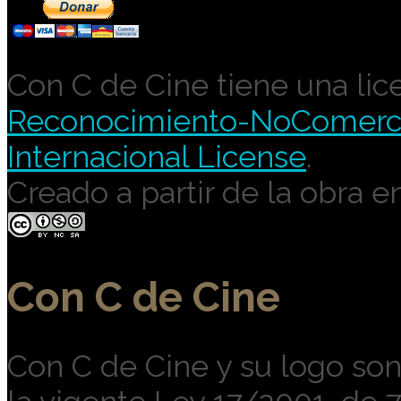
Con C de Cine tiene una lic
Reconocimiento-NoComercia
Internacional License
.
Creado a partir de la obra e
Con C de Cine
Con C de Cine y su logo so