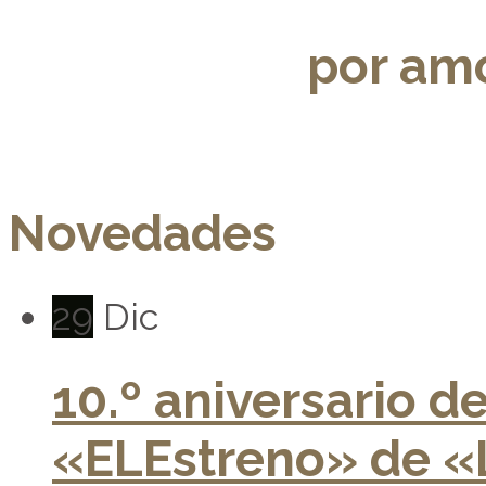
por amo
Novedades
29
Dic
10.º aniversario d
«ELEstreno» de «