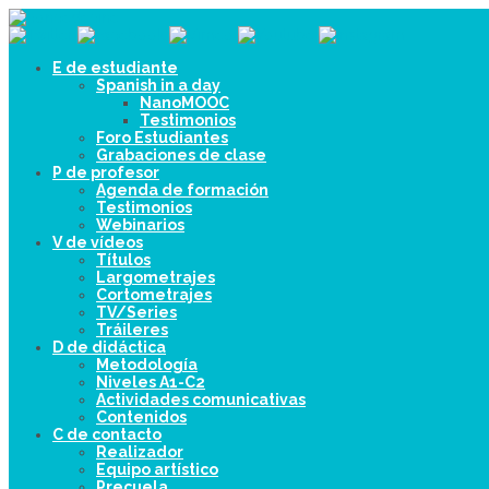
E de estudiante
Spanish in a day
NanoMOOC
Testimonios
Foro Estudiantes
Grabaciones de clase
P de profesor
Agenda de formación
Testimonios
Webinarios
V de vídeos
Títulos
Largometrajes
Cortometrajes
TV/Series
Tráileres
D de didáctica
Metodología
Niveles A1-C2
Actividades comunicativas
Contenidos
C de contacto
Realizador
Equipo artístico
Precuela