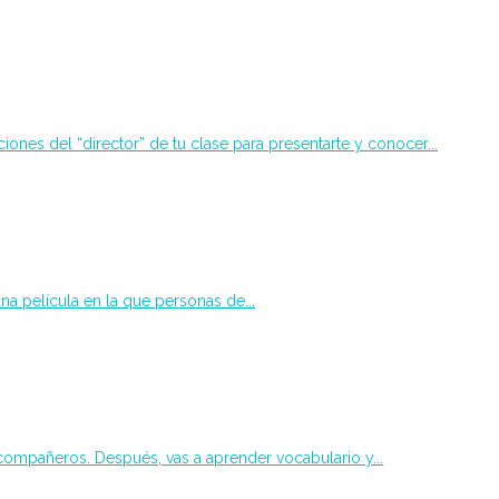
iones del “director” de tu clase para presentarte y conocer...
una película en la que personas de...
 compañeros. Después, vas a aprender vocabulario y...