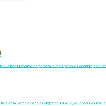
)
ar y a pedir información personal a otras personas (nombre, apellido, 
itaria de la marca española Campofrío. Primero, vas a leer informació