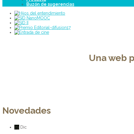
Buzón de sugerencias
Una web p
Novedades
29
Dic