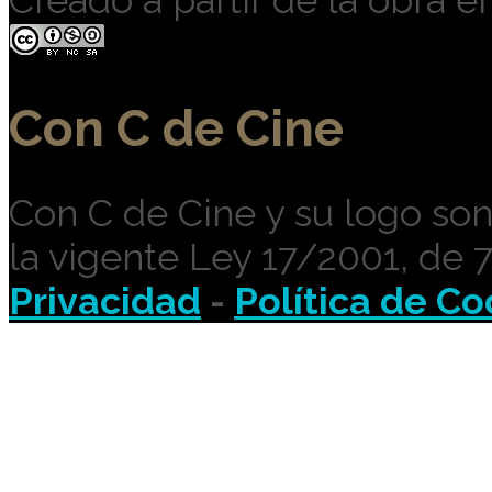
Creado a partir de la obra e
Con C de Cine
Con C de Cine y su logo so
la vigente Ley 17/2001, de 
Privacidad
-
Política de Co