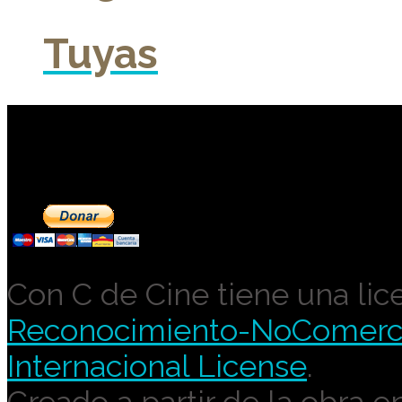
Tuyas
Contribuye a mantene
Con C de Cine tiene una lic
Reconocimiento-NoComercia
Internacional License
.