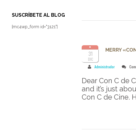
SUSCRÍBETE AL BLOG
[mc4wp_form id="3121"]
MERRY «CON
31
DIC
Administrador
Come
Dear Con C de C
and it’s just abo
Con C de Cine. H