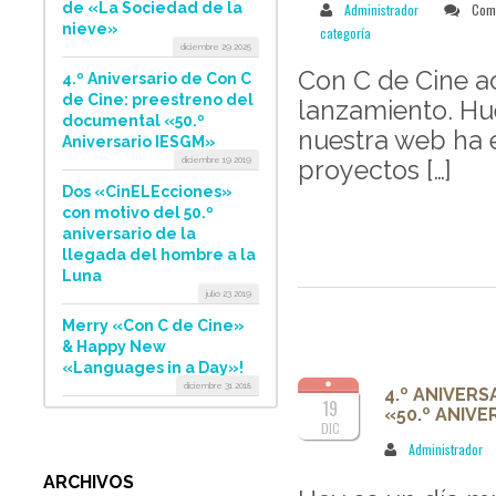
de «La Sociedad de la
Administrador
Come
nieve»
categoría
diciembre 29 2025
Con C de Cine a
4.º Aniversario de Con C
de Cine: preestreno del
lanzamiento. Hu
documental «50.º
nuestra web ha 
Aniversario IESGM»
diciembre 19 2019
proyectos […]
Dos «CinELEcciones»
con motivo del 50.º
aniversario de la
llegada del hombre a la
Luna
julio 23 2019
Merry «Con C de Cine»
& Happy New
«Languages in a Day»!
diciembre 31 2018
4.º ANIVER
19
«50.º ANIVE
DIC
Administrador
ARCHIVOS