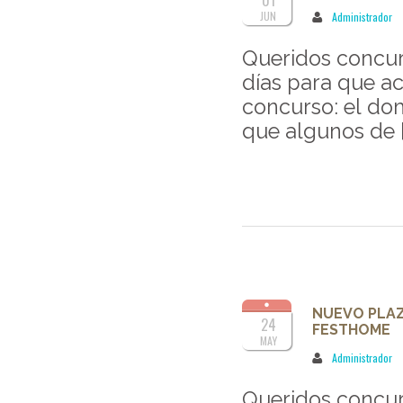
01
JUN
Administrador
Queridos concur
días para que ac
concurso: el do
que algunos de [
NUEVO PLAZ
24
FESTHOME
MAY
Administrador
Queridos concur