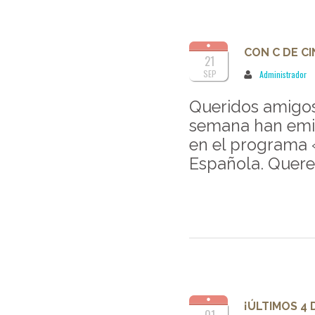
CON C DE C
21
SEP
Administrador
Queridos amigo
semana han emit
en el programa 
Española. Quere
¡ÚLTIMOS 4 