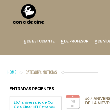
E DE ESTUDIANTE
P DE PROFESOR
V DE VÍ
HOME
CATEGORY: NOTICIAS
ENTRADAS RECIENTES
10.º ANIVER
29
10.º aniversario de Con
DE LA NIEVE
DIC
C de Cine: «ELEstreno»