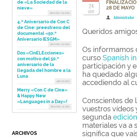
FINALIZACI
de «La Sociedad de la
24
28 DE MAYO
nieve»
ABR
diciembre 29 2025
Administrador
4.º Aniversario de Con C
de Cine: preestreno del
Queridos amigos
documental «50.º
Aniversario IESGM»
diciembre 19 2019
Os informamos de
Dos «CinELEcciones»
curso
Spanish 
con motivo del 50.º
participación y
aniversario de la
llegada del hombre a la
ha quedado algú
Luna
accediendo al cu
julio 23 2019
Merry «Con C de Cine»
& Happy New
Conscientes de l
«Languages in a Day»!
vuestros vídeos y
diciembre 31 2018
segunda
edició
materiales
va a 
significa que va
ARCHIVOS