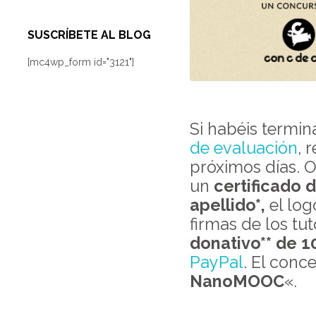
SUSCRÍBETE AL BLOG
[mc4wp_form id="3121"]
Si habéis termi
de evaluación
, 
próximos días. 
un
certificado
apellido*,
el lo
firmas de los tu
donativo** de 1
PayPal
. El conc
NanoMOOC
«.