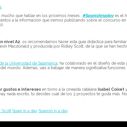
s
ará mucho que hablar en los próximos meses.
#Spanishinaday
es el
h
tentos a la información que iremos publicando sobre el concurso en 
).
n nivel A2
, os recomendamos hacer esta guía didáctica para familiar
 Kevin Macdonald y producida por Ridley Scott, de la que se han hecho
 de la Universidad de Salamanca
, ha colaborado en el diseño de esta
s del mundo. Además, vais a trabajar de manera significativa funciones
r gustos e intereses
en torno a la cineasta catalana
Isabel Coixet
y
ay nada escrito, tú decides cuál de los 3 proyectos te gusta más. N
 Scott
Spain in a day
Spanish in a day