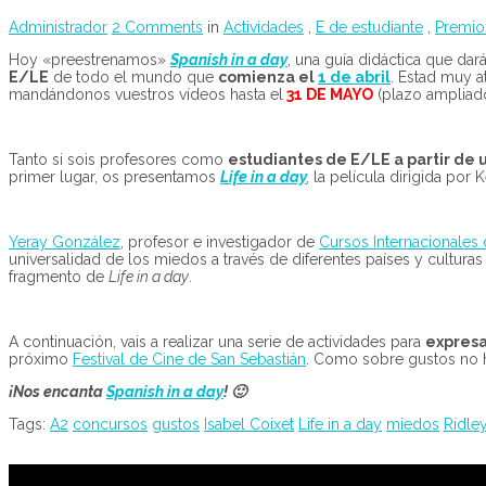
Administrador
2 Comments
in
Actividades
,
E de estudiante
,
Premio
Hoy «preestrenamos»
Spanish in a day
, una guía didáctica que d
E/LE
de todo el mundo que
comienza el
1 de abril
. Estad muy a
mandándonos vuestros vídeos hasta el
31 DE MAYO
(plazo ampliado
Tanto si sois profesores como
estudiantes de E/LE a partir de u
primer lugar, os presentamos
Life in a day
,
la película dirigida por
Yeray González
, profesor e investigador de
Cursos Internacionales
universalidad de los miedos a través de diferentes países y cultura
fragmento de
Life in a day
.
A continuación, vais a realizar una serie de actividades para
expresa
próximo
Festival de Cine de San Sebastián
. Como sobre gustos no h
¡Nos encanta
Spanish in a day
! 🙂
Tags:
A2
concursos
gustos
Isabel Coixet
Life in a day
miedos
Ridley
Contribuye a mantener Con C de Cine