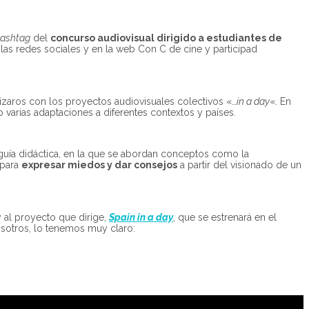
ashtag
del
concurso audiovisual dirigido a estudiantes de
las redes sociales y en la web Con C de cine y participad
izaros con los proyectos audiovisuales colectivos «…
in a day
«. En
 varias adaptaciones a diferentes contextos y países.
 guía didáctica, en la que se abordan conceptos como la
 para
expresar miedos y dar consejos
a partir del visionado de un
 al proyecto que dirige,
Spain in a day
, que se estrenará en el
osotros, lo tenemos muy claro: