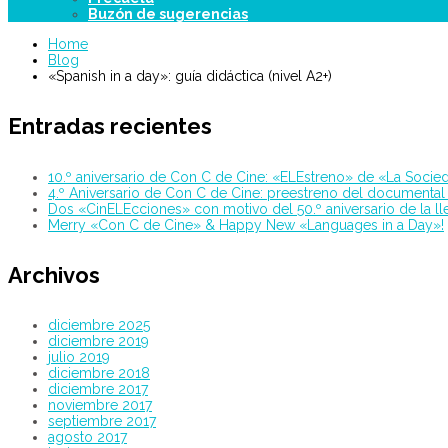
Buzón de sugerencias
Home
Blog
«Spanish in a day»: guía didáctica (nivel A2+)
Entradas recientes
10.º aniversario de Con C de Cine: «ELEstreno» de «La Socied
4.º Aniversario de Con C de Cine: preestreno del documental
Dos «CinELEcciones» con motivo del 50.º aniversario de la l
Merry «Con C de Cine» & Happy New «Languages in a Day»!
Archivos
diciembre 2025
diciembre 2019
julio 2019
diciembre 2018
diciembre 2017
noviembre 2017
septiembre 2017
agosto 2017