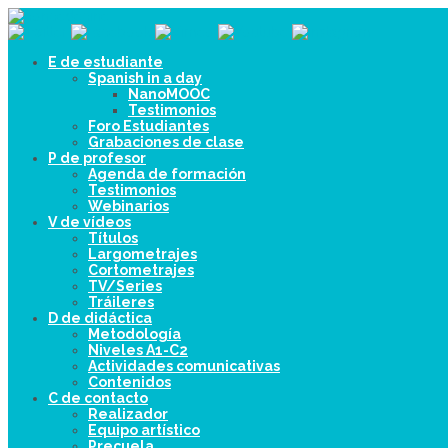
E de estudiante
Spanish in a day
NanoMOOC
Testimonios
Foro Estudiantes
Grabaciones de clase
P de profesor
Agenda de formación
Testimonios
Webinarios
V de vídeos
Títulos
Largometrajes
Cortometrajes
TV/Series
Tráileres
D de didáctica
Metodología
Niveles A1-C2
Actividades comunicativas
Contenidos
C de contacto
Realizador
Equipo artístico
Precuela