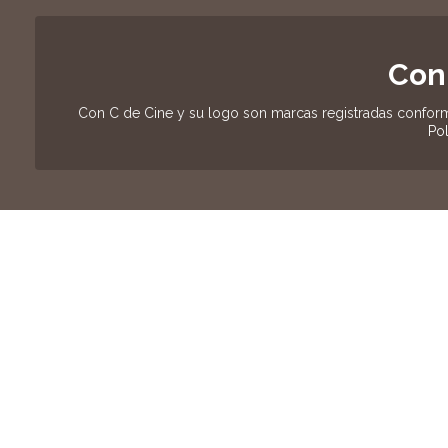
Con
Con C de Cine y su logo son marcas registradas conform
Pol