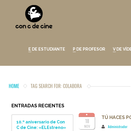
E DE ESTUDIANTE
P DE PROFESOR
V DE VÍ
HOME
TAG SEARCH FOR: COLABORA
ENTRADAS RECIENTES
TÚ HACES P
18
10.º aniversario de Con
NOV
Administrador
C de Cine: «ELEstreno»