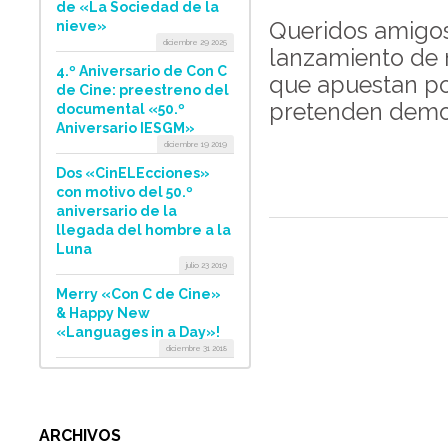
de «La Sociedad de la
Queridos amigos
nieve»
diciembre 29 2025
lanzamiento de 
4.º Aniversario de Con C
que apuestan po
de Cine: preestreno del
pretenden democr
documental «50.º
Aniversario IESGM»
diciembre 19 2019
Dos «CinELEcciones»
con motivo del 50.º
aniversario de la
llegada del hombre a la
Luna
julio 23 2019
Merry «Con C de Cine»
& Happy New
«Languages in a Day»!
diciembre 31 2018
ARCHIVOS