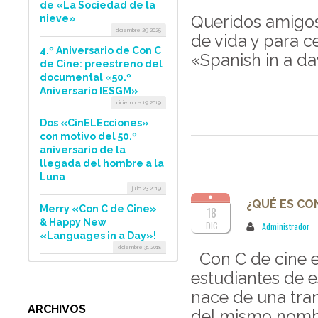
de «La Sociedad de la
Queridos amigos
nieve»
diciembre 29 2025
de vida y para c
4.º Aniversario de Con C
«Spanish in a day
de Cine: preestreno del
documental «50.º
Aniversario IESGM»
diciembre 19 2019
Dos «CinELEcciones»
con motivo del 50.º
aniversario de la
llegada del hombre a la
Luna
julio 23 2019
¿QUÉ ES CON
Merry «Con C de Cine»
18
& Happy New
DIC
Administrador
«Languages in a Day»!
diciembre 31 2018
Con C de cine e
estudiantes de 
nace de una tra
ARCHIVOS
del mismo nombre