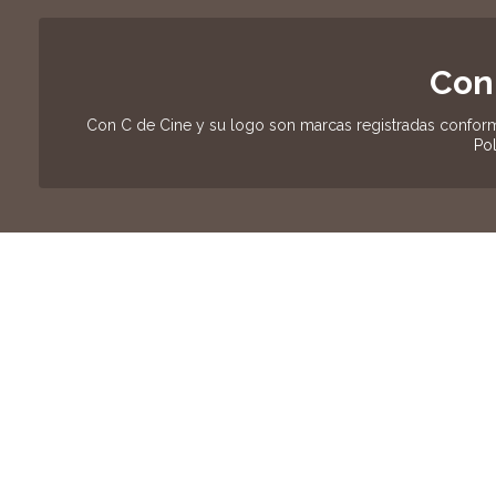
Con
Con C de Cine y su logo son marcas registradas conform
Pol