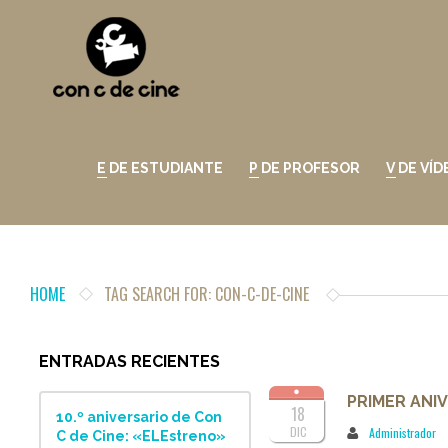
E DE ESTUDIANTE
P DE PROFESOR
V DE VÍ
HOME
TAG SEARCH FOR: CON-C-DE-CINE
ENTRADAS RECIENTES
PRIMER ANIV
18
10.º aniversario de Con
DIC
Administrador
C de Cine: «ELEstreno»