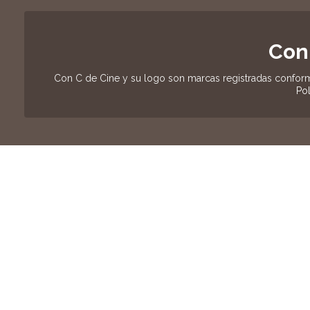
Con
Con C de Cine y su logo son marcas registradas conform
Pol