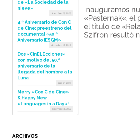
de «La Sociedad de la
Inauguramos nue
nieve»
diciembre 29 2025
«Pasternak«, el 
4.º Aniversario de Con C
el título de «Re
de Cine: preestreno del
Szifron resultó 
documental «50.º
Aniversario IESGM»
diciembre 19 2019
Dos «CinELEcciones»
con motivo del 50.º
aniversario de la
llegada del hombre a la
Luna
julio 23 2019
Merry «Con C de Cine»
& Happy New
«Languages in a Day»!
diciembre 31 2018
ARCHIVOS