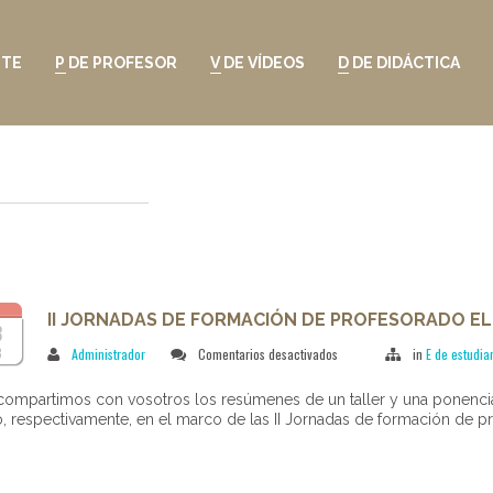
NTE
P DE PROFESOR
V DE VÍDEOS
D DE DIDÁCTICA
II JORNADAS DE FORMACIÓN DE PROFESORADO ELE
3
en
B
Administrador
Comentarios desactivados
in
E de estudia
II
Jornadas
ompartimos con vosotros los resúmenes de un taller y una ponenci
de
, respectivamente, en el marco de las II Jornadas de formación de p
formación
de
profesorado
ELE