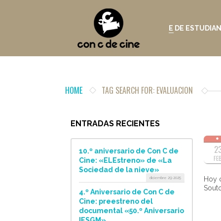
E DE ESTUDIA
HOME
TAG SEARCH FOR: EVALUACION
ENTRADAS RECIENTES
2
10.º aniversario de Con C de
FE
Cine: «ELEstreno» de «La
Sociedad de la nieve»
diciembre 29 2025
Hoy c
Souto
4.º Aniversario de Con C de
Cine: preestreno del
documental «50.º Aniversario
IESGM»