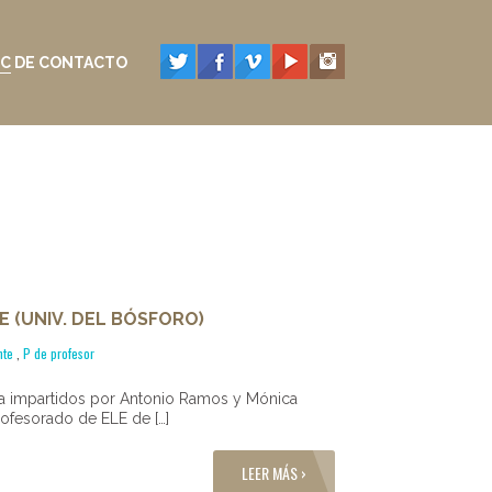
C DE CONTACTO
 (UNIV. DEL BÓSFORO)
nte
,
P de profesor
a impartidos por Antonio Ramos y Mónica
rofesorado de ELE de […]
LEER MÁS ›