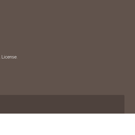
 License
.
ítica de Privacidad
-
Política de Cookies