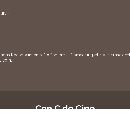
CINE
mons Reconocimiento-NoComercial-CompartirIgual 4.0 Internacional
e.com
.
Con C de Cine
gistradas conforme a la vigente Ley 17/2001, de 7 de diciembre.
Pol