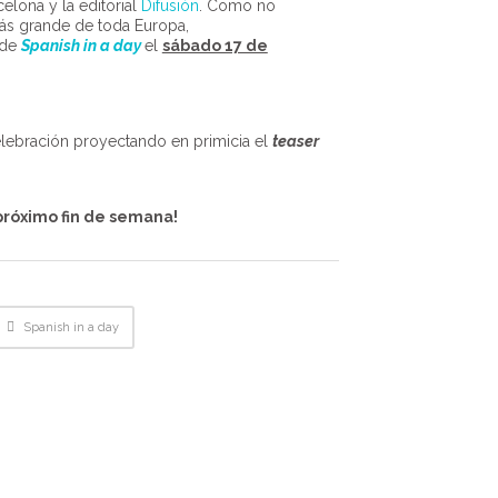
elona y la editorial
Difusión
. Como no
ás grande de toda Europa,
 de
Spanish in a day
el
sábado 17 de
lebración proyectando en primicia el
teaser
próximo fin de semana!
Spanish in a day