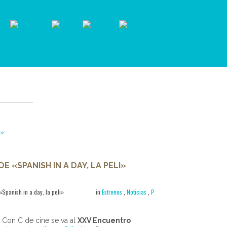
 «SPANISH IN A DAY, LA PELI»
Spanish in a day, la peli»
in
Estrenos
,
Noticias
,
P
e Con C de cine se va al
XXV Encuentro