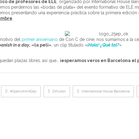
tico de profesores de ELE
, organizado por International House Barc
mos perdernos las «bodas de plata» del evento formativo de ELE m
emos presentando una experiencia práctica sobre la primera edición
embre
.
motivo del
primer aniversario
de Con C de cine, nos sumamos a la ce
anish in a day
, «la peli»
, un clip titulado «
¡Hola! ¿Qué tal?
»
uedan plazas libres, así que…
¡esperamos veros en Barcelona el 
:
#SpanishInADay
Difusión
International House Barcelona