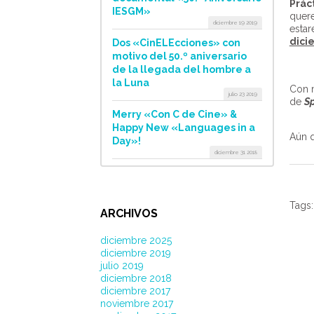
Prác
IESGM»
quere
diciembre 19 2019
estar
dici
Dos «CinELEcciones» con
motivo del 50.º aniversario
de la llegada del hombre a
la Luna
Con 
julio 23 2019
de
Sp
Merry «Con C de Cine» &
Happy New «Languages in a
Aún q
Day»!
diciembre 31 2018
Tags
ARCHIVOS
diciembre 2025
diciembre 2019
julio 2019
diciembre 2018
diciembre 2017
noviembre 2017