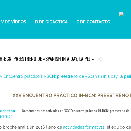
V DE VÍDEOS
D DE DIDÁCTICA
C DE CONTACTO
-BCN: PREESTRENO DE «SPANISH IN A DAY, LA PELI»
XXV ENCUENTRO PRÁCTICO IH-BCN: PREESTRENO DE
2
C
ministrador
Comentarios desactivados
en XXV Encuentro práctico IH-BCN: preestreno de «
profesor
broche final a un 2016 lleno de
actividades formativas
, el equipo d