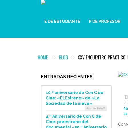
E DE ESTUDIANTE
P DE PROFESOR
HOME
BLOG
XXV ENCUENTRO PRÁCTICO IH
ENTRADAS RECIENTES
10.º aniversario de Con C de
1
Cine: «ELEstreno» de «La
DI
Sociedad de la nieve»
Ad
diciembre 29 2025
de 
4.º Aniversario de Con C de
Cine: preestreno del
Como 
documental «50.º Aniversario