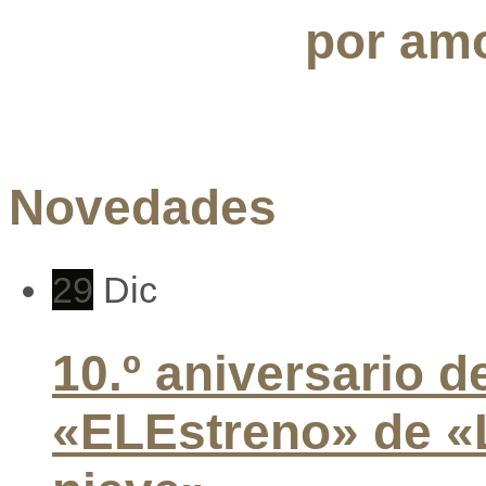
por amo
Novedades
29
Dic
10.º aniversario d
«ELEstreno» de «