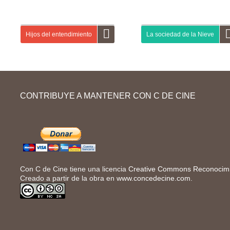
En esta guía didáctica vas a familiarizarte con
En esta segunda entrega de “Rela
tres proyectos audiovisuales colectivos. En
vas a formular hipótesis sobre la
primer lugar, vas a conocer Life in a day, una
cortometraje y a contrastarlas co
Hijos del entendimiento
La sociedad de la Nieve
película en la que personas de...
compañeros. Después, vas a ap
vocabulario y...
En esta tercera guía de la marca española de
En esta guía sobre la película La
alimentación Campofrío te planteamos si
la Nieve vas a adentrarte en la his
CONTRIBUYE A MANTENER CON C DE CINE
parejas de distintas ideologías pueden llegar a
accidente del vuelo 571 de la Fu
entenderse y de qué manera. A partir de...
Uruguaya en...
Con C de Cine tiene una licencia
Creative Commons Reconocimie
Creado a partir de la obra en
www.concedecine.com
.