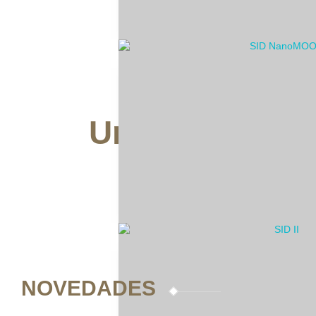
Una web para 
aprend
por amo
NOVEDADES