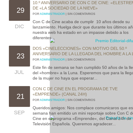
10.º ANIVERSARIO DE CON C DE CINE: «ELESTR
DE «LA SOCIEDAD DE LA NIEVE»
29
POR
ADMINISTRADOR
| SIN COMENTARIOS
Con C de Cine acaba de cumplir 10 años desde su
DIC
lanzamiento. Huelga decir que durante los últimos a
nuestra web ha estado en un impasse debido a los
diferentes...
DOS «CINELECCIONES» CON MOTIVO DEL 50.º
ANIVERSARIO DE LA LLEGADA DEL HOMBRE A LA
23
POR
ADMINISTRADOR
| SIN COMENTARIOS
Este fin de semana se han cumplido 50 años de la ll
JUL
del «hombre» a la Luna. Esperemos que para la lleg
de la mujer no haya que esperar...
CON C DE CINE EN EL PROGRAMA DE TVE
«EMPRENDE» (CANAL 24H)
21
POR
ADMINISTRADOR
| SIN COMENTARIOS
Queridos amigos: Nos complace comunicaros que es
SEP
semana han emitido un mini reportaje sobre Con C d
Cine en el programa «Emprende«, del Canal 24h de
Televisión Española. Queremos agradecer...