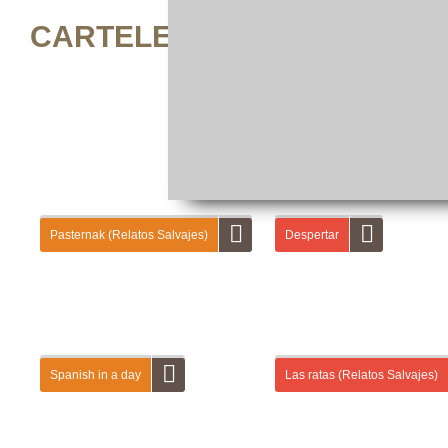
CARTELERA DE ACTIVIDAD
Pasternak (Relatos Salvajes)
Despertar
En la primera entrega de «Relatos salvajes»
En esta guía didáctica vas a part
vas a aprender a dar y a pedir información
campaña publicitaria de la marca
personal a otras personas (nombre, apellido,
Campofrío. Primero, vas a leer i
Spanish in a day
Las ratas (Relatos Salvajes)
profesión…). A continuación, vas a describirlas
sobre la primera escena de un cor
físicamente y a hablar de sus relaciones...