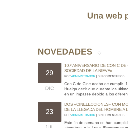
Una web p
NOVEDADES
10.º ANIVERSARIO DE CON C DE
SOCIEDAD DE LA NIEVE»
29
POR
ADMINISTRADOR
| SIN COMENTARIOS
Con C de Cine acaba de cumplir 1
DIC
Huelga decir que durante los últi
en un impasse debido a los diferent
DOS «CINELECCIONES» CON MOT
DE LA LLEGADA DEL HOMBRE A 
23
POR
ADMINISTRADOR
| SIN COMENTARIOS
Este fin de semana se han cumplid
JUL
«hombre» a la Luna. Esperemos que