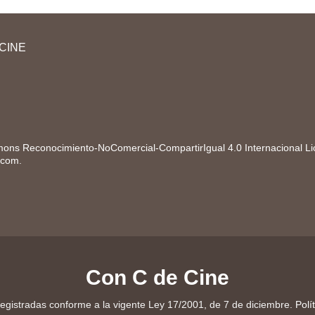
En esta guía didáctica vas a participar en una
Acti
campaña publicitaria de la marca española
¡Luc
Campofrío. Primero, vas a leer información
didác
CINE
sobre la primera escena de un cortometraje...
instr
pres
ons Reconocimiento-NoComercial-CompartirIgual 4.0 Internacional L
.com
.
Con C de Cine
egistradas conforme a la vigente Ley 17/2001, de 7 de diciembre.
Polí