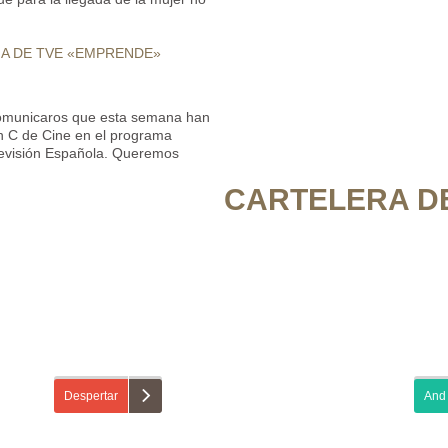
MA DE TVE «EMPRENDE»
omunicaros que esta semana han
on C de Cine en el programa
evisión Española. Queremos
CARTELERA DE
Despertar
And