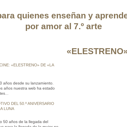
ara quienes enseñan y aprend
por amor al 7.º arte
«ELESTRENO»
 CINE: «ELESTRENO» DE «LA
0 años desde su lanzamiento.
mos años nuestra web ha estado
es...
IVO DEL 50.º ANIVERSARIO
LA LUNA
o 50 años de la llegada del
 para la llegada de la mujer no