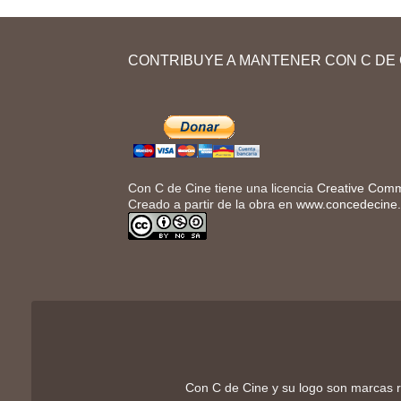
En la primera entrega de «Relatos salvajes»
vas a aprender a dar y a pedir información
personal a otras personas (nombre, apellido,
CONTRIBUYE A MANTENER CON C DE 
profesión…). A continuación, vas a describirlas
físicamente y a hablar de sus relaciones...
Con C de Cine tiene una licencia
Creative Comm
Creado a partir de la obra en
www.concedecine
Con C de Cine y su logo son marcas r