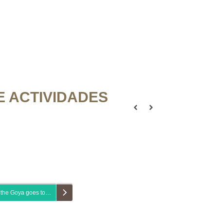
 ACTIVIDADES
 the Goya goes to…
Spanish in a day