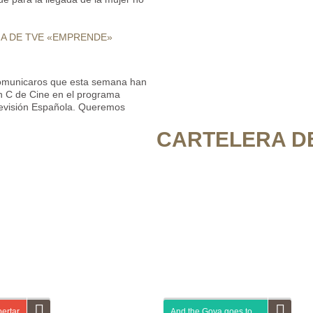
MA DE TVE «EMPRENDE»
omunicaros que esta semana han
on C de Cine en el programa
evisión Española. Queremos
CARTELERA DE
ertar
And the Goya goes to…