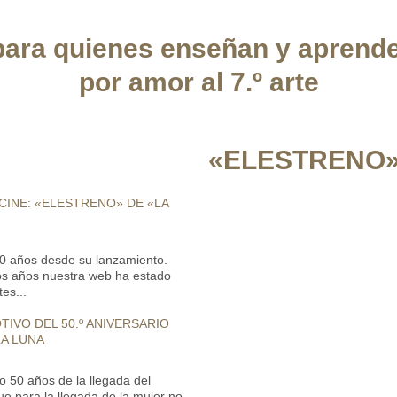
ara quienes enseñan y aprend
por amor al 7.º arte
«ELESTRENO»
 CINE: «ELESTRENO» DE «LA
0 años desde su lanzamiento.
mos años nuestra web ha estado
es...
IVO DEL 50.º ANIVERSARIO
LA LUNA
o 50 años de la llegada del
 para la llegada de la mujer no