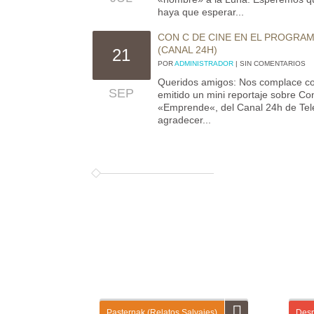
haya que esperar...
CON C DE CINE EN EL PROGRA
(CANAL 24H)
21
POR
ADMINISTRADOR
| SIN COMENTARIOS
Queridos amigos: Nos complace c
SEP
emitido un mini reportaje sobre C
«Emprende«, del Canal 24h de Tel
agradecer...
Pasternak (Relatos Salvajes)
Desp