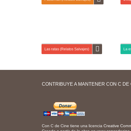
En la primera entrega de «Relatos salvajes»
En es
vas a aprender a dar y a pedir información
campa
personal a otras personas (nombre, apellido,
Campo
profesión…). A continuación, vas a describirlas
sobre
físicamente y a hablar de sus relaciones...
Las ratas (Relatos Salvajes)
La es
En esta segunda entrega de “Relatos salvajes”
En nu
vas a formular hipótesis sobre la trama de un
largo
cortometraje y a contrastarlas con tus
el au
CONTRIBUYE A MANTENER CON C DE 
compañeros. Después, vas a aprender
cultu
vocabulario y...
Con C de Cine tiene una licencia
Creative Comm