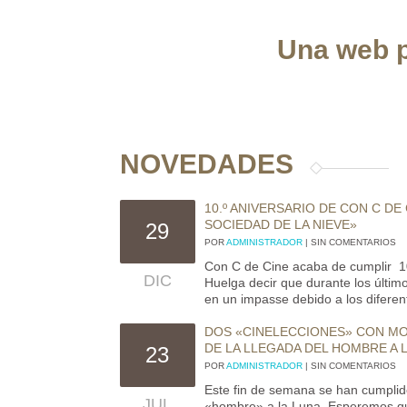
Una web p
NOVEDADES
10.º ANIVERSARIO DE CON C DE
SOCIEDAD DE LA NIEVE»
29
POR
ADMINISTRADOR
| SIN COMENTARIOS
Con C de Cine acaba de cumplir 1
DIC
Huelga decir que durante los últi
en un impasse debido a los diferent
DOS «CINELECCIONES» CON MOT
DE LA LLEGADA DEL HOMBRE A 
23
POR
ADMINISTRADOR
| SIN COMENTARIOS
Este fin de semana se han cumplid
JUL
«hombre» a la Luna. Esperemos que