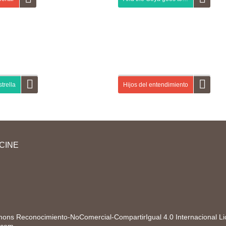
ta guía didáctica vas a participar en una
Actividades previas al visionado Activid
ña publicitaria de la marca española
¡Luces, cámara acción! Descárgate la gu
frío. Primero, vas a leer información
didáctica de aquí arriba y sigue las
 la primera escena de un cortometraje...
instrucciones del “director” de tu clase pa
presentarte y conocer...
trella
Hijos del entendimiento
estra primera guía didáctica de un
En esta tercera guía de la marca español
metraje, vas a acercarte al uso del cine en
alimentación Campofrío te planteamos si
la de español desde una triple dimensión
parejas de distintas ideologías pueden lle
CINE
ral: cine con C mayúscula,...
entenderse y de qué manera. A partir de...
ons Reconocimiento-NoComercial-CompartirIgual 4.0 Internacional L