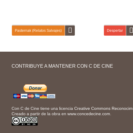
Pasternak (Relatos Salvajes)
Despertar
En la primera entrega de «Relatos salvajes»
En esta guía didá
vas a aprender a dar y a pedir información
campaña publicita
CONTRIBUYE A MANTENER CON C DE CINE
personal a otras personas (nombre, apellido,
Campofrío. Primer
profesión…). A continuación, vas a describirlas
sobre la primera 
físicamente y a hablar de sus relaciones...
Con C de Cine tiene una licencia
Creative Commons Reconocimie
Creado a partir de la obra en
www.concedecine.com
.