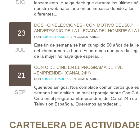
DIC
lanzamiento. Huelga decir que durante los últimos a
nuestra web ha estado en un impasse debido a los
diferentes...
DOS «CINELECCIONES» CON MOTIVO DEL 50.º
ANIVERSARIO DE LA LLEGADA DEL HOMBRE A LA
23
POR
ADMINISTRADOR
| SIN COMENTARIOS
Este fin de semana se han cumplido 50 años de la ll
JUL
del «hombre» a la Luna. Esperemos que para la lleg
de la mujer no haya que esperar...
CON C DE CINE EN EL PROGRAMA DE TVE
«EMPRENDE» (CANAL 24H)
21
POR
ADMINISTRADOR
| SIN COMENTARIOS
Queridos amigos: Nos complace comunicaros que es
SEP
semana han emitido un mini reportaje sobre Con C d
Cine en el programa «Emprende«, del Canal 24h de
Televisión Española. Queremos agradecer...
CARTELERA DE ACTIVIDAD