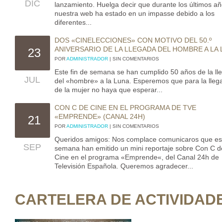
DIC
lanzamiento. Huelga decir que durante los últimos a
nuestra web ha estado en un impasse debido a los
diferentes...
DOS «CINELECCIONES» CON MOTIVO DEL 50.º
ANIVERSARIO DE LA LLEGADA DEL HOMBRE A LA
23
POR
ADMINISTRADOR
| SIN COMENTARIOS
Este fin de semana se han cumplido 50 años de la ll
JUL
del «hombre» a la Luna. Esperemos que para la lleg
de la mujer no haya que esperar...
CON C DE CINE EN EL PROGRAMA DE TVE
«EMPRENDE» (CANAL 24H)
21
POR
ADMINISTRADOR
| SIN COMENTARIOS
Queridos amigos: Nos complace comunicaros que es
SEP
semana han emitido un mini reportaje sobre Con C d
Cine en el programa «Emprende«, del Canal 24h de
Televisión Española. Queremos agradecer...
CARTELERA DE ACTIVIDAD