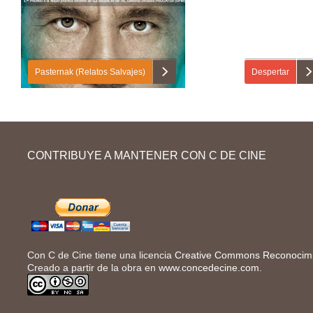
Pasternak (Relatos Salvajes)
Despertar
En la primera entrega de «Relatos salvajes»
En esta guía didá
vas a aprender a dar y a pedir información
campaña publicita
CONTRIBUYE A MANTENER CON C DE CINE
personal a otras personas (nombre, apellido,
Campofrío. Primer
profesión…). A continuación, vas a describirlas
sobre la primera 
físicamente y a hablar de sus relaciones...
Con C de Cine tiene una licencia
Creative Commons Reconocimie
Creado a partir de la obra en
www.concedecine.com
.