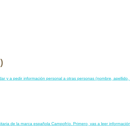
)
ar y a pedir información personal a otras personas (nombre, apellido, p
itaria de la marca española Campofrío. Primero, vas a leer información