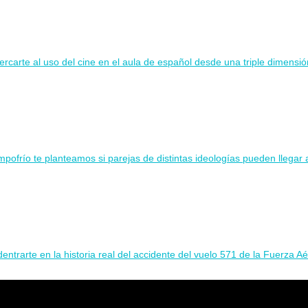
rcarte al uso del cine en el aula de español desde una triple dimensión
ofrío te planteamos si parejas de distintas ideologías pueden llegar a
entrarte en la historia real del accidente del vuelo 571 de la Fuerza A