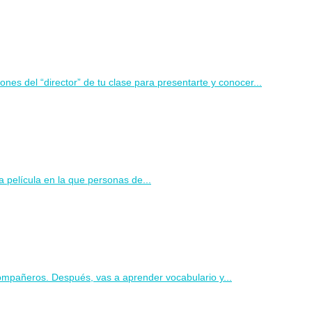
nes del “director” de tu clase para presentarte y conocer...
na película en la que personas de...
compañeros. Después, vas a aprender vocabulario y...