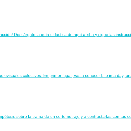
ión! Descárgate la guía didáctica de aquí arriba y sigue las instruccio
udiovisuales colectivos. En primer lugar, vas a conocer Life in a day, u
hipótesis sobre la trama de un cortometraje y a contrastarlas con tus 