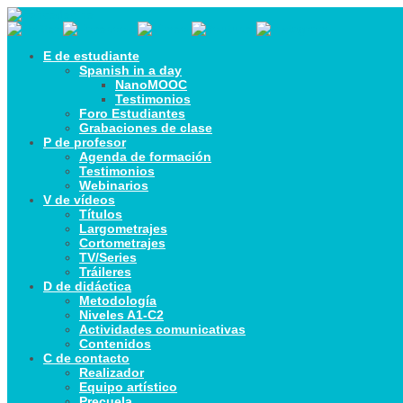
E de estudiante
Spanish in a day
NanoMOOC
Testimonios
Foro Estudiantes
Grabaciones de clase
P de profesor
Agenda de formación
Testimonios
Webinarios
V de vídeos
Títulos
Largometrajes
Cortometrajes
TV/Series
Tráileres
D de didáctica
Metodología
Niveles A1-C2
Actividades comunicativas
Contenidos
C de contacto
Realizador
Equipo artístico
Precuela