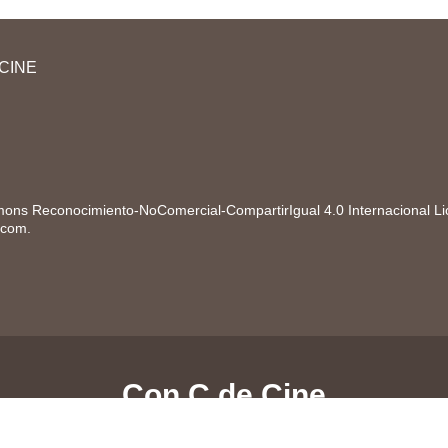
En esta guía didáctica vas a participar en una
Acti
campaña publicitaria de la marca española
¡Luc
Campofrío. Primero, vas a leer información
didác
CINE
sobre la primera escena de un cortometraje...
instr
pres
ons Reconocimiento-NoComercial-CompartirIgual 4.0 Internacional L
.com
.
Con C de Cine
egistradas conforme a la vigente Ley 17/2001, de 7 de diciembre.
Polí