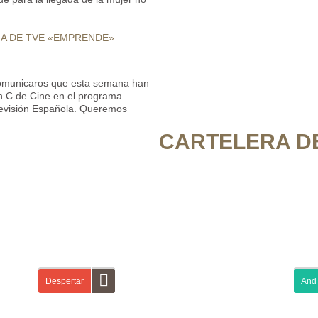
MA DE TVE «EMPRENDE»
omunicaros que esta semana han
on C de Cine en el programa
evisión Española. Queremos
CARTELERA DE
Despertar
And