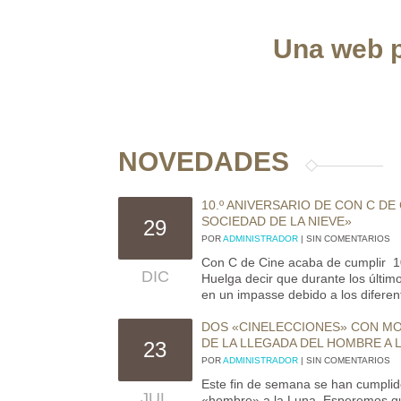
Una web p
NOVEDADES
10.º ANIVERSARIO DE CON C DE
SOCIEDAD DE LA NIEVE»
29
POR
ADMINISTRADOR
| SIN COMENTARIOS
Con C de Cine acaba de cumplir 1
DIC
Huelga decir que durante los últi
en un impasse debido a los diferent
DOS «CINELECCIONES» CON MOT
DE LA LLEGADA DEL HOMBRE A 
23
POR
ADMINISTRADOR
| SIN COMENTARIOS
Este fin de semana se han cumplid
JUL
«hombre» a la Luna. Esperemos que