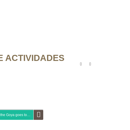
 ACTIVIDADES
 the Goya goes to…
Spanish in a day