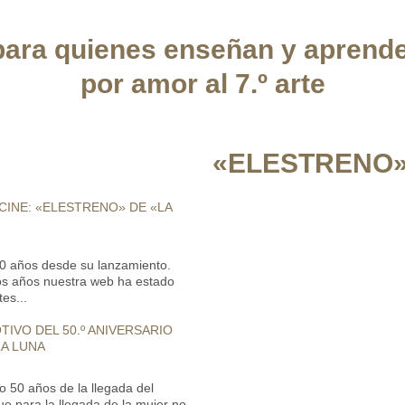
ara quienes enseñan y aprend
por amor al 7.º arte
«ELESTRENO»
 CINE: «ELESTRENO» DE «LA
0 años desde su lanzamiento.
mos años nuestra web ha estado
es...
IVO DEL 50.º ANIVERSARIO
LA LUNA
o 50 años de la llegada del
 para la llegada de la mujer no