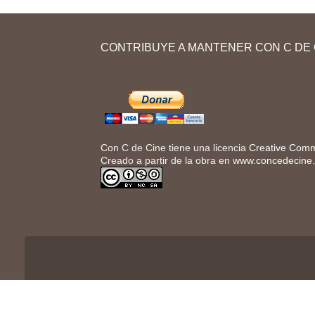
En la primera entrega de «Relatos salvajes»
vas a aprender a dar y a pedir información
personal a otras personas (nombre, apellido,
CONTRIBUYE A MANTENER CON C DE 
profesión…). A continuación, vas a describirlas
físicamente y a hablar de sus relaciones...
Con C de Cine tiene una licencia
Creative Comm
Creado a partir de la obra en
www.concedecine
Con C de Cine y su logo son marcas r