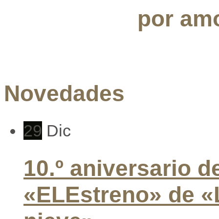
por amo
Novedades
29
Dic
10.º aniversario d
«ELEstreno» de «