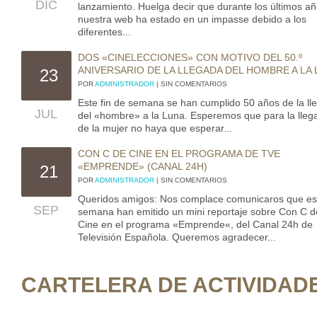
DIC
lanzamiento. Huelga decir que durante los últimos a
nuestra web ha estado en un impasse debido a los
diferentes...
DOS «CINELECCIONES» CON MOTIVO DEL 50.º
ANIVERSARIO DE LA LLEGADA DEL HOMBRE A LA
23
POR
ADMINISTRADOR
| SIN COMENTARIOS
Este fin de semana se han cumplido 50 años de la ll
JUL
del «hombre» a la Luna. Esperemos que para la lleg
de la mujer no haya que esperar...
CON C DE CINE EN EL PROGRAMA DE TVE
«EMPRENDE» (CANAL 24H)
21
POR
ADMINISTRADOR
| SIN COMENTARIOS
Queridos amigos: Nos complace comunicaros que es
SEP
semana han emitido un mini reportaje sobre Con C d
Cine en el programa «Emprende«, del Canal 24h de
Televisión Española. Queremos agradecer...
CARTELERA DE ACTIVIDAD