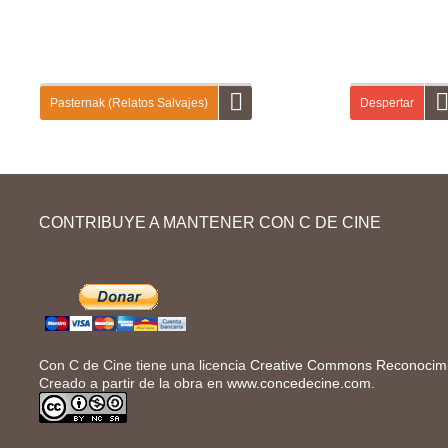
Pasternak (Relatos Salvajes)
Despertar
En la primera entrega de «Relatos salvajes»
En esta guía didá
vas a aprender a dar y a pedir información
campaña publicita
CONTRIBUYE A MANTENER CON C DE CINE
personal a otras personas (nombre, apellido,
Campofrío. Primer
profesión…). A continuación, vas a describirlas
sobre la primera 
físicamente y a hablar de sus relaciones...
Con C de Cine tiene una licencia
Creative Commons Reconocimie
Creado a partir de la obra en
www.concedecine.com
.