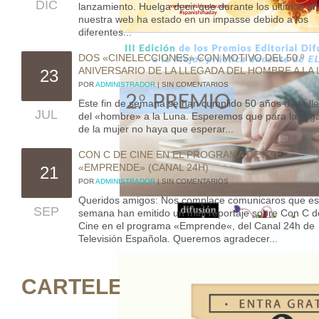
DIC
lanzamiento. Huelga decir que durante los últimos a
nuestra web ha estado en un impasse debido a los
diferentes...
DOS «CINELECCIONES» CON MOTIVO DEL 50.º
ANIVERSARIO DE LA LLEGADA DEL HOMBRE A LA
23
POR
ADMINISTRADOR
| SIN COMENTARIOS
Este fin de semana se han cumplido 50 años de la ll
JUL
del «hombre» a la Luna. Esperemos que para la lleg
de la mujer no haya que esperar...
CON C DE CINE EN EL PROGRAMA DE TVE
«EMPRENDE» (CANAL 24H)
21
POR
ADMINISTRADOR
| SIN COMENTARIOS
Queridos amigos: Nos complace comunicaros que es
SEP
semana han emitido un mini reportaje sobre Con C d
Cine en el programa «Emprende«, del Canal 24h de
Televisión Española. Queremos agradecer...
CARTELERA DE ACTIVIDAD