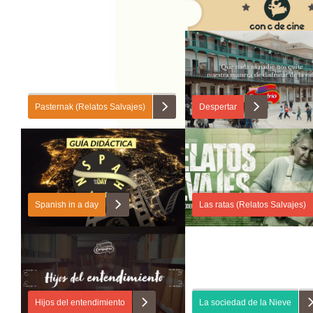
Pasternak (Relatos Salvajes)
Despertar
En la primera entrega de «Relatos salvajes»
En esta guía didáctica vas a part
vas a aprender a dar y a pedir información
campaña publicitaria de la marca
personal a otras personas (nombre, apellido,
Campofrío. Primero, vas a leer i
Spanish in a day
Las ratas (Relatos Salvajes)
profesión…). A continuación, vas a describirlas
sobre la primera escena de un cor
físicamente y a hablar de sus relaciones...
En esta guía didáctica vas a familiarizarte con
En esta segunda entrega de “Rela
tres proyectos audiovisuales colectivos. En
vas a formular hipótesis sobre la
primer lugar, vas a conocer Life in a day, una
cortometraje y a contrastarlas co
Hijos del entendimiento
La sociedad de la Nieve
película en la que personas de...
compañeros. Después, vas a ap