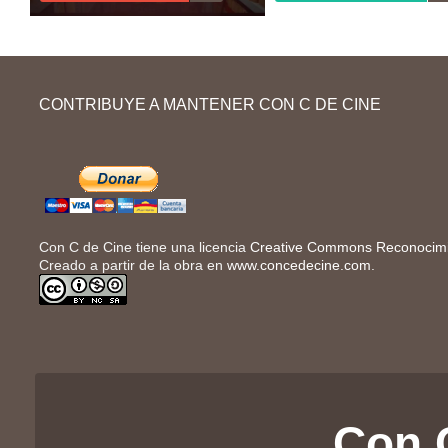
vocabulario y...
En esta tercera guía de la marca española de
En esta guía sobre la película La
alimentación Campofrío te planteamos si
la Nieve vas a adentrarte en la his
CONTRIBUYE A MANTENER CON C DE CINE
parejas de distintas ideologías pueden llegar a
accidente del vuelo 571 de la Fu
entenderse y de qué manera. A partir de...
Uruguaya en...
Con C de Cine tiene una licencia
Creative Commons Reconocimie
Creado a partir de la obra en
www.concedecine.com
.
Con 