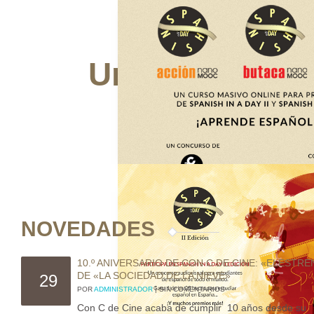
Una web para 
aprend
por amo
NOVEDADES
10.º ANIVERSARIO DE CON C DE CINE: «ELESTR
DE «LA SOCIEDAD DE LA NIEVE»
29
POR
ADMINISTRADOR
| SIN COMENTARIOS
Con C de Cine acaba de cumplir 10 años desde su