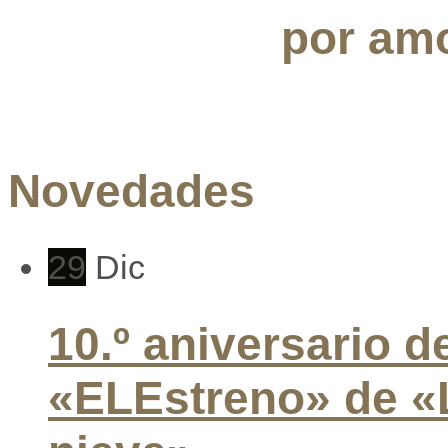
por amo
Novedades
29
Dic
10.º aniversario d
«ELEstreno» de «