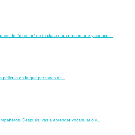
nes del “director” de tu clase para presentarte y conocer...
na película en la que personas de...
compañeros. Después, vas a aprender vocabulario y...