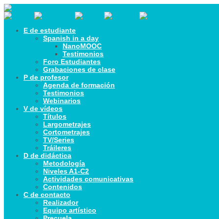
E de estudiante
Spanish in a day
NanoMOOC
Testimonios
Foro Estudiantes
Grabaciones de clase
P de profesor
Agenda de formación
Testimonios
Webinarios
V de vídeos
Títulos
Largometrajes
Cortometrajes
TV/Series
Tráileres
D de didáctica
Metodología
Niveles A1-C2
Actividades comunicativas
Contenidos
C de contacto
Realizador
Equipo artístico
Precuela