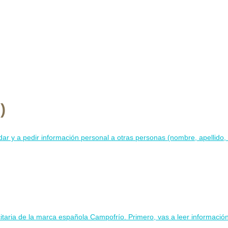
)
ar y a pedir información personal a otras personas (nombre, apellido, p
itaria de la marca española Campofrío. Primero, vas a leer información