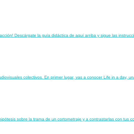
ión! Descárgate la guía didáctica de aquí arriba y sigue las instruccio
udiovisuales colectivos. En primer lugar, vas a conocer Life in a day, u
hipótesis sobre la trama de un cortometraje y a contrastarlas con tus 