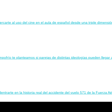
rcarte al uso del cine en el aula de español desde una triple dimensión
ofrío te planteamos si parejas de distintas ideologías pueden llegar a
entrarte en la historia real del accidente del vuelo 571 de la Fuerza A