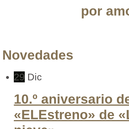
por amo
Novedades
29
Dic
10.º aniversario d
«ELEstreno» de «