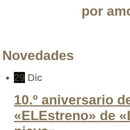
por amo
Novedades
29
Dic
10.º aniversario d
«ELEstreno» de «