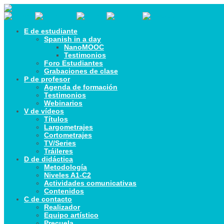
E de estudiante
Spanish in a day
NanoMOOC
Testimonios
Foro Estudiantes
Grabaciones de clase
P de profesor
Agenda de formación
Testimonios
Webinarios
V de vídeos
Títulos
Largometrajes
Cortometrajes
TV/Series
Tráileres
D de didáctica
Metodología
Niveles A1-C2
Actividades comunicativas
Contenidos
C de contacto
Realizador
Equipo artístico
Precuela