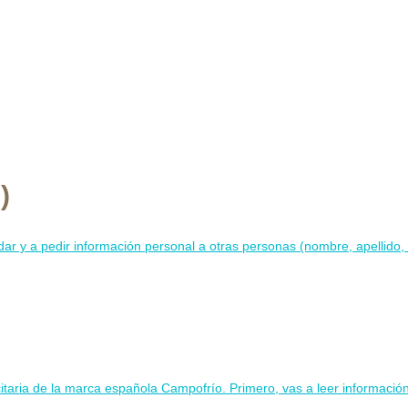
)
ar y a pedir información personal a otras personas (nombre, apellido, p
itaria de la marca española Campofrío. Primero, vas a leer información