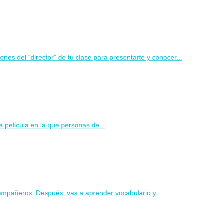
nes del “director” de tu clase para presentarte y conocer...
na película en la que personas de...
compañeros. Después, vas a aprender vocabulario y...