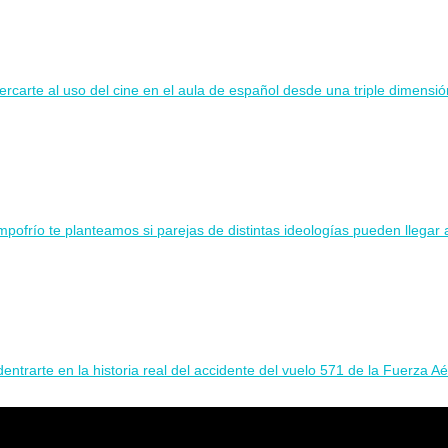
rcarte al uso del cine en el aula de español desde una triple dimensión
ofrío te planteamos si parejas de distintas ideologías pueden llegar a
entrarte en la historia real del accidente del vuelo 571 de la Fuerza A