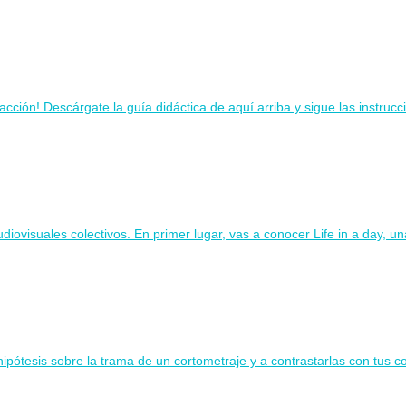
ión! Descárgate la guía didáctica de aquí arriba y sigue las instruccio
udiovisuales colectivos. En primer lugar, vas a conocer Life in a day, u
hipótesis sobre la trama de un cortometraje y a contrastarlas con tus 