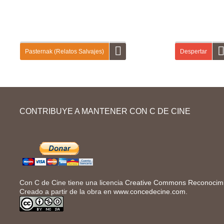
Pasternak (Relatos Salvajes)
Despertar
En la primera entrega de «Relatos salvajes»
En esta guía didá
vas a aprender a dar y a pedir información
campaña publicita
CONTRIBUYE A MANTENER CON C DE CINE
personal a otras personas (nombre, apellido,
Campofrío. Primer
profesión…). A continuación, vas a describirlas
sobre la primera 
físicamente y a hablar de sus relaciones...
Con C de Cine tiene una licencia
Creative Commons Reconocimie
Creado a partir de la obra en
www.concedecine.com
.