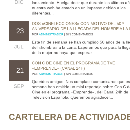
DIC
lanzamiento. Huelga decir que durante los últimos a
nuestra web ha estado en un impasse debido a los
diferentes...
DOS «CINELECCIONES» CON MOTIVO DEL 50.º
ANIVERSARIO DE LA LLEGADA DEL HOMBRE A LA
23
POR
ADMINISTRADOR
| SIN COMENTARIOS
Este fin de semana se han cumplido 50 años de la ll
JUL
del «hombre» a la Luna. Esperemos que para la lleg
de la mujer no haya que esperar...
CON C DE CINE EN EL PROGRAMA DE TVE
«EMPRENDE» (CANAL 24H)
21
POR
ADMINISTRADOR
| SIN COMENTARIOS
Queridos amigos: Nos complace comunicaros que es
SEP
semana han emitido un mini reportaje sobre Con C d
Cine en el programa «Emprende«, del Canal 24h de
Televisión Española. Queremos agradecer...
CARTELERA DE ACTIVIDAD