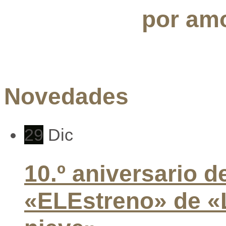
por amo
Novedades
29
Dic
10.º aniversario d
«ELEstreno» de «