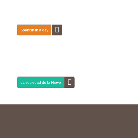
Spanish in a day
ad 1
En esta guía didáctica vas a familiarizarte con
ía
tres proyectos audiovisuales colectivos. En
primer lugar, vas a conocer Life in a day, una
ra
película en la que personas de...
La sociedad de la Nieve
a de
En esta guía sobre la película La Sociedad de
la Nieve vas a adentrarte en la historia real del
gar a
accidente del vuelo 571 de la Fuerza Aérea
Uruguaya en...