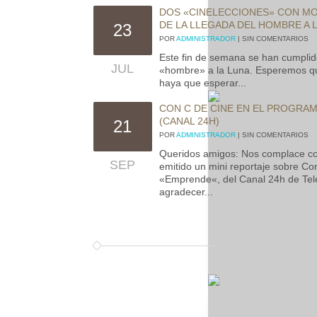
DOS «CINELECCIONES» CON MOT
DE LA LLEGADA DEL HOMBRE A 
23
POR
ADMINISTRADOR
| SIN COMENTARIOS
Este fin de semana se han cumplid
JUL
«hombre» a la Luna. Esperemos que
haya que esperar...
CON C DE CINE EN EL PROGRA
(CANAL 24H)
21
POR
ADMINISTRADOR
| SIN COMENTARIOS
Queridos amigos: Nos complace c
SEP
emitido un mini reportaje sobre C
«Emprende«, del Canal 24h de Tel
agradecer...