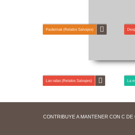
Pasternak (Relatos Salvajes)
Desp
En la primera entrega de «Relatos salvajes»
En es
vas a aprender a dar y a pedir información
campa
personal a otras personas (nombre, apellido,
Campo
profesión…). A continuación, vas a describirlas
sobre
físicamente y a hablar de sus relaciones...
Las ratas (Relatos Salvajes)
La es
En esta segunda entrega de “Relatos salvajes”
En nu
vas a formular hipótesis sobre la trama de un
largo
cortometraje y a contrastarlas con tus
el au
CONTRIBUYE A MANTENER CON C DE 
compañeros. Después, vas a aprender
cultu
vocabulario y...