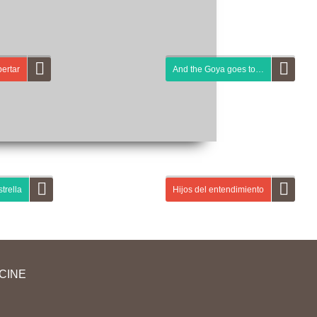
ertar
And the Goya goes to…
ta guía didáctica vas a participar en una
Actividades previas al visionado Activid
ña publicitaria de la marca española
¡Luces, cámara acción! Descárgate la gu
frío. Primero, vas a leer información
didáctica de aquí arriba y sigue las
 la primera escena de un cortometraje...
instrucciones del “director” de tu clase pa
presentarte y conocer...
trella
Hijos del entendimiento
estra primera guía didáctica de un
En esta tercera guía de la marca español
metraje, vas a acercarte al uso del cine en
alimentación Campofrío te planteamos si
la de español desde una triple dimensión
parejas de distintas ideologías pueden lle
CINE
ral: cine con C mayúscula,...
entenderse y de qué manera. A partir de...