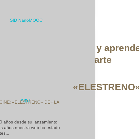
ara quienes enseñan y aprend
por amor al 7.º arte
«ELESTRENO»
 CINE: «ELESTRENO» DE «LA
0 años desde su lanzamiento.
mos años nuestra web ha estado
es...