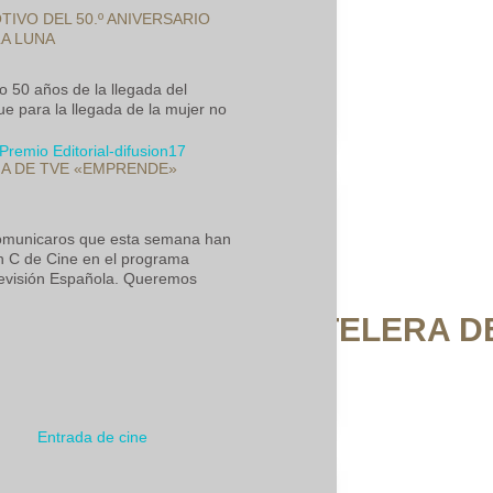
IVO DEL 50.º ANIVERSARIO
LA LUNA
o 50 años de la llegada del
 para la llegada de la mujer no
MA DE TVE «EMPRENDE»
omunicaros que esta semana han
on C de Cine en el programa
evisión Española. Queremos
CARTELERA DE