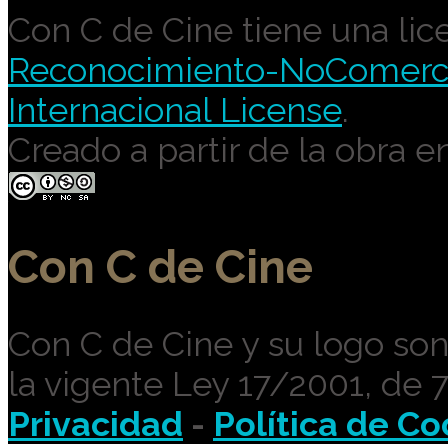
Con C de Cine tiene una lic
Reconocimiento-NoComercia
Internacional License
.
Creado a partir de la obra e
Con C de Cine
Con C de Cine y su logo so
la vigente Ley 17/2001, de 
Privacidad
-
Política de Co