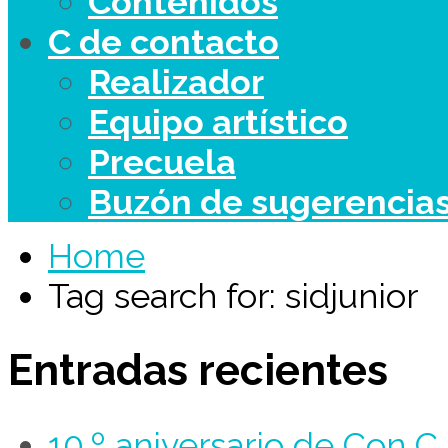
Contenidos
C de contacto
Realizador
Equipo artístico
Precuela
Buzón de sugerencia
Home
Tag search for: sidjunior
Entradas recientes
10.º aniversario de Con 