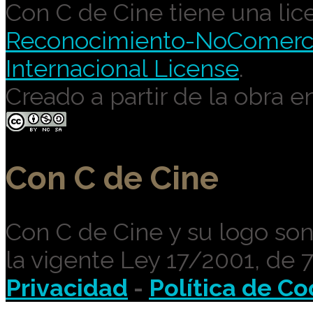
Con C de Cine tiene una lic
Reconocimiento-NoComercia
Internacional License
.
Creado a partir de la obra e
Con C de Cine
Con C de Cine y su logo so
la vigente Ley 17/2001, de 
Privacidad
-
Política de Co