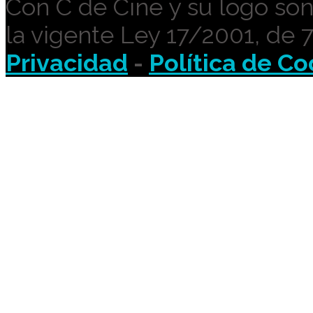
Con C de Cine y su logo so
la vigente Ley 17/2001, de 
Privacidad
-
Política de Co