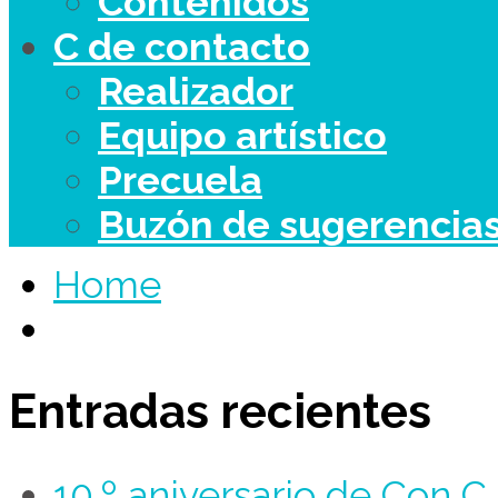
Contenidos
C de contacto
Realizador
Equipo artístico
Precuela
Buzón de sugerencia
Home
Entradas recientes
10.º aniversario de Con 