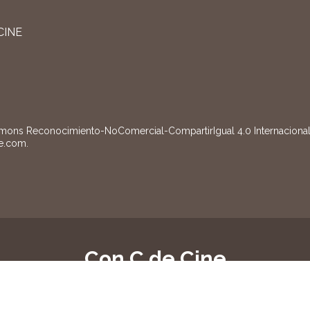
CINE
mons Reconocimiento-NoComercial-CompartirIgual 4.0 Internacional
e.com
.
Con C de Cine
gistradas conforme a la vigente Ley 17/2001, de 7 de diciembre.
Pol