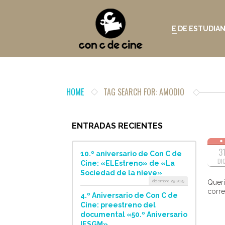
E DE ESTUDIA
HOME
TAG SEARCH FOR: AMODIO
ENTRADAS RECIENTES
3
10.º aniversario de Con C de
DI
Cine: «ELEstreno» de «La
Sociedad de la nieve»
diciembre 29 2025
Queri
corre
4.º Aniversario de Con C de
Cine: preestreno del
documental «50.º Aniversario
IESGM»