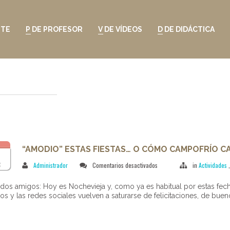
NTE
P DE PROFESOR
V DE VÍDEOS
D DE DIDÁCTICA
“AMODIO” ESTAS FIESTAS… O CÓMO CAMPOFRÍO C
1
en
C
Administrador
Comentarios desactivados
in
Actividades
“AMODIO”
ESTAS
dos amigos: Hoy es Nochevieja y, como ya es habitual por estas fech
FIESTAS…
os y las redes sociales vuelven a saturarse de felicitaciones, de bueno
O
CÓMO
CAMPOFRÍO
CAUTIVÓ