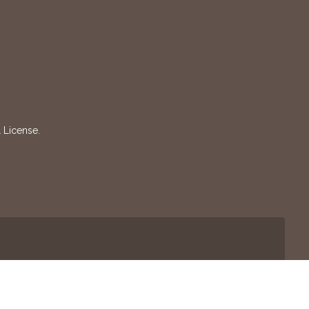
 License
.
ítica de Privacidad
-
Política de Cookies