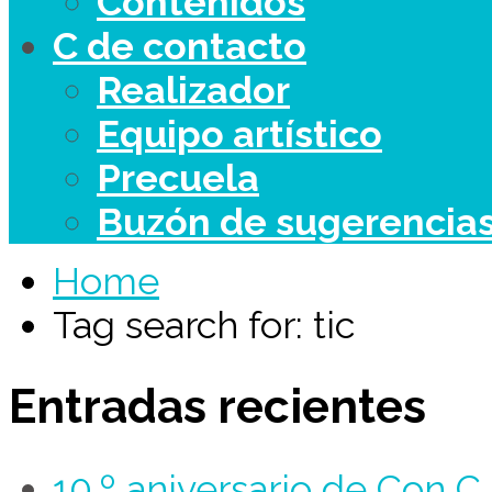
Contenidos
C de contacto
Realizador
Equipo artístico
Precuela
Buzón de sugerencia
Home
Tag search for: tic
Entradas recientes
10.º aniversario de Con 