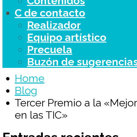
Contenidos
C de contacto
Realizador
Equipo artístico
Precuela
Buzón de sugerencia
Home
Blog
Tercer Premio a la «Mejo
en las TIC»