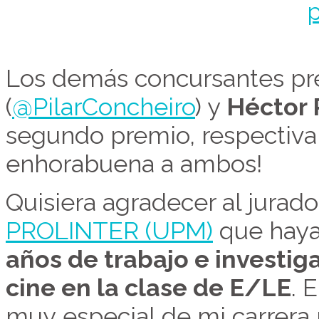
Los demás concursantes p
(
@PilarConcheiro
) y
Héctor 
segundo premio, respectiva
enhorabuena a ambos!
Quisiera agradecer al jurado,
PROLINTER (UPM)
que haya
años de trabajo e investig
cine en la clase de E/LE
. 
muy especial de mi carrera 