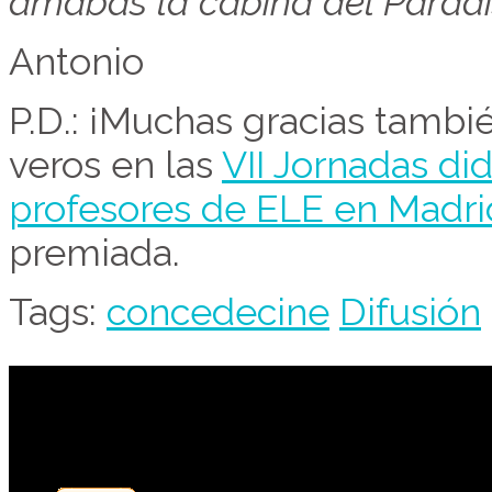
amabas la cabina del Parad
Antonio
P.D.: ¡Muchas gracias tambié
veros en las
VII Jornadas di
profesores de ELE en Madri
premiada.
Tags:
concedecine
Difusión
Contribuye a mantene