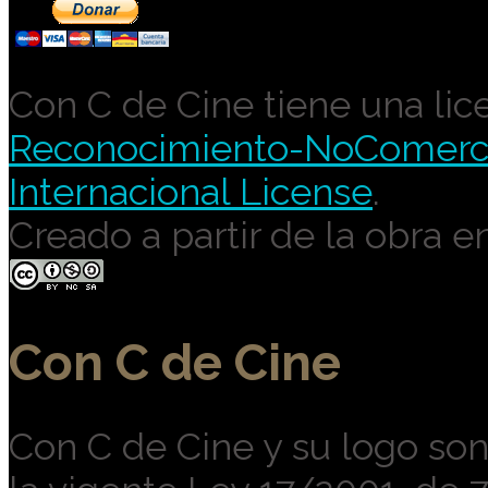
Con C de Cine tiene una lic
Reconocimiento-NoComercia
Internacional License
.
Creado a partir de la obra e
Con C de Cine
Con C de Cine y su logo so