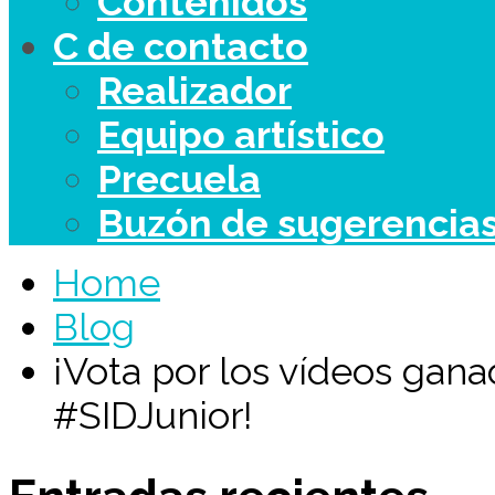
Contenidos
C de contacto
Realizador
Equipo artístico
Precuela
Buzón de sugerencia
Home
Blog
¡Vota por los vídeos gan
#SIDJunior!