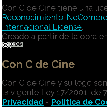
Con C de Cine tiene una lic
Reconocimiento-NoComercia
Internacional License
.
Creado a partir de la obra e
Con C de Cine
Con C de Cine y su logo so
la vigente Ley 17/2001, de 
Privacidad
-
Política de Co