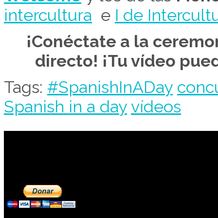
intercultura
e
I de Intercult
¡Conéctate a la ceremo
directo! ¡Tu vídeo pue
Tags:
#SpanishInADay
conc
Spanish in a day
vídeos
Contribuye a mantene