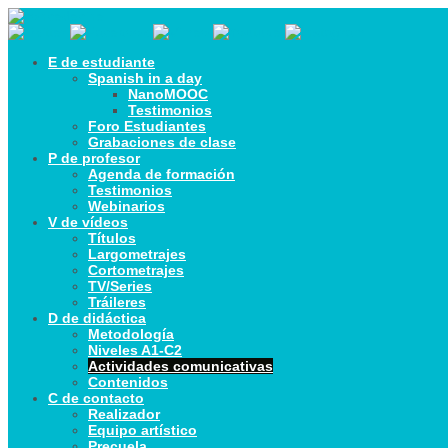
E de estudiante
Spanish in a day
NanoMOOC
Testimonios
Foro Estudiantes
Grabaciones de clase
P de profesor
Agenda de formación
Testimonios
Webinarios
V de vídeos
Títulos
Largometrajes
Cortometrajes
TV/Series
Tráileres
D de didáctica
Metodología
Niveles A1-C2
Actividades comunicativas
Contenidos
C de contacto
Realizador
Equipo artístico
Precuela