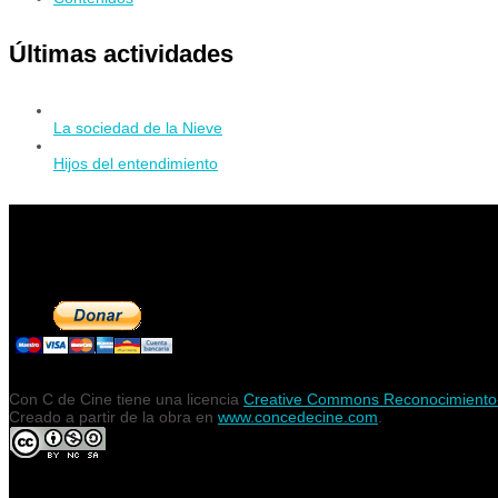
Últimas actividades
La sociedad de la Nieve
Hijos del entendimiento
Contribuye a mantener Con C de Cine
Con C de Cine tiene una licencia
Creative Commons Reconocimiento-N
Creado a partir de la obra en
www.concedecine.com
.