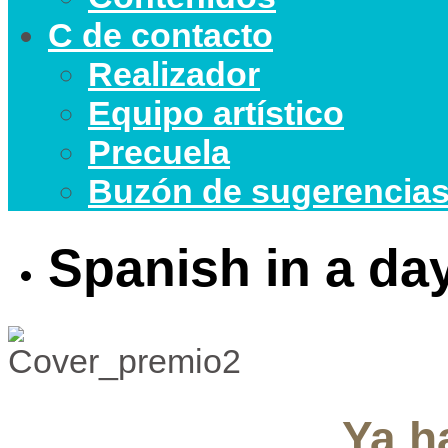
C de contacto
Realizador
Equipo artístico
Precuela
Buzón de sugerencia
Spanish in a da
Ya h