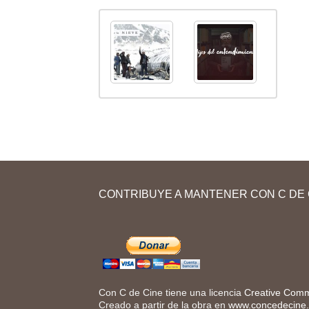
CONTRIBUYE A MANTENER CON C DE 
Con C de Cine tiene una licencia
Creative Comm
Creado a partir de la obra en
www.concedecine