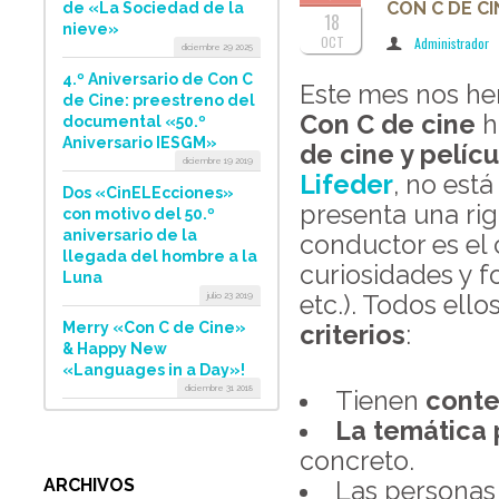
CON C DE CI
de «La Sociedad de la
18
nieve»
OCT
Administrador
diciembre 29 2025
4.º Aniversario de Con C
Este mes nos he
de Cine: preestreno del
Con C de cine
h
documental «50.º
Aniversario IESGM»
de cine y pelícu
diciembre 19 2019
Lifeder
, no est
Dos «CinELEcciones»
presenta una rig
con motivo del 50.º
aniversario de la
conductor es el 
llegada del hombre a la
curiosidades y f
Luna
julio 23 2019
etc.). Todos el
Merry «Con C de Cine»
criterios
:
& Happy New
«Languages in a Day»!
diciembre 31 2018
Tienen
conte
La temática p
concreto.
ARCHIVOS
Las personas 