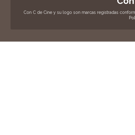
Con
Con C de Cine y su logo son marcas registradas conform
Pol