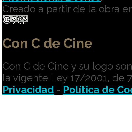
Creado a partir de la obra e
Con C de Cine
Con C de Cine y su logo so
la vigente Ley 17/2001, de 
Privacidad
-
Política de Co