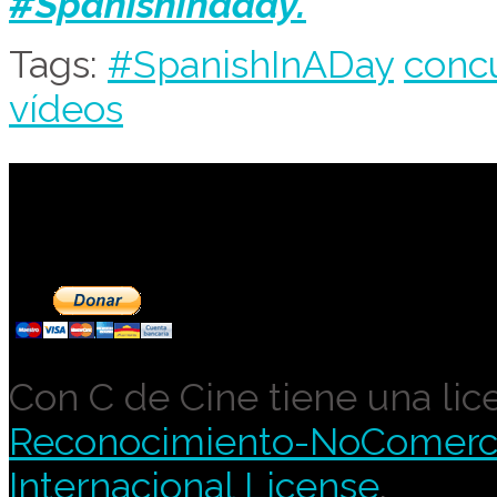
#Spanishinaday.
Tags:
#SpanishInADay
conc
vídeos
Contribuye a mantene
Con C de Cine tiene una lic
Reconocimiento-NoComercia
Internacional License
.