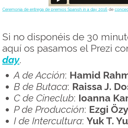
Ceremonia de entrega de premios Spanish in a day 2016
de
conced
Si no disponéis de 30 minut
aquí os pasamos el Prezi c
day
.
A de Acción
:
Hamid Rahm
B de Butaca
:
Raissa J. D
C de Cineclub
:
Ioanna Ka
P de Producción
:
Ezgi Özy
I de Intercultura
:
Yuk T. Y