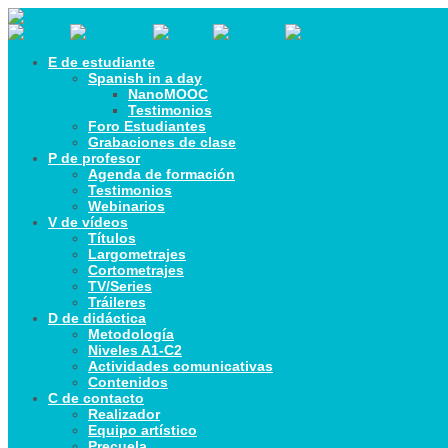
E de estudiante
Spanish in a day
NanoMOOC
Testimonios
Foro Estudiantes
Grabaciones de clase
P de profesor
Agenda de formación
Testimonios
Webinarios
V de vídeos
Títulos
Largometrajes
Cortometrajes
TV/Series
Tráileres
D de didáctica
Metodología
Niveles A1-C2
Actividades comunicativas
Contenidos
C de contacto
Realizador
Equipo artístico
Precuela