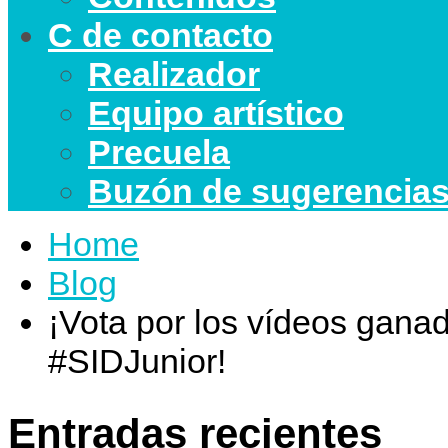
C de contacto
Realizador
Equipo artístico
Precuela
Buzón de sugerencia
Home
Blog
¡Vota por los vídeos gana
#SIDJunior!
Entradas recientes