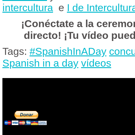
intercultura
e
I de Intercultur
¡Conéctate a la ceremo
directo! ¡Tu vídeo pue
Tags:
#SpanishInADay
conc
Spanish in a day
vídeos
Contribuye a mantene