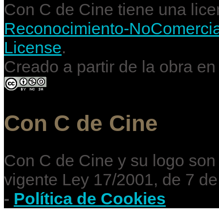
Con C de Cine tiene una lic
Reconocimiento-NoComercial-
License
.
Creado a partir de la obra e
Con C de Cine
Con C de Cine y su logo son
vigente Ley 17/2001, de 7 de
-
Política de Cookies