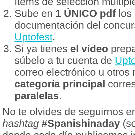
ítems de selección múltiple
Sube en
1 ÚNICO pdf
los 
documentación del concurs
Uptofest
.
Si ya tienes
el vídeo
prepa
súbelo a tu cuenta de
Upto
correo electrónico u otros
categoría principal
corre
paralelas
.
No te olvides de seguirnos en
hashtag
#Spanishinaday
(s
donde cada día publicamos in