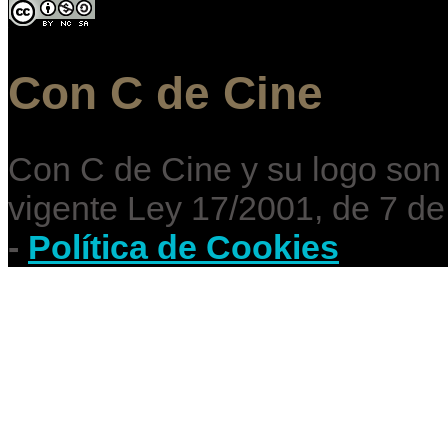
Con C de Cine
Con C de Cine y su logo son
vigente Ley 17/2001, de 7 de
-
Política de Cookies