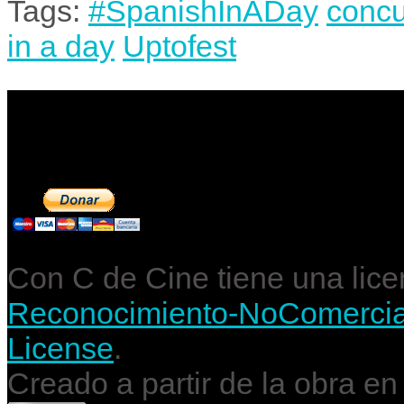
Tags:
#SpanishInADay
conc
in a day
Uptofest
Contribuye a mantene
Con C de Cine tiene una lic
Reconocimiento-NoComercial-
License
.
Creado a partir de la obra e